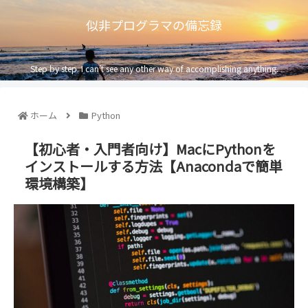
似非プログラマの備忘録
Step by step. I can’t see any other way of accomplishing anything.
ホーム
Python
【初心者・入門者向け】MacにPythonを
インストールする方法【Anacondaで簡単
環境構築】