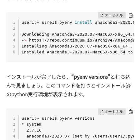
user1:~ usre1$ pyenv 
install
 anaconda3-2020.07

Downloading Anaconda3-2020.07-MacOSX-x86_64.sh
-
>
 https://repo.continuum.io/archive/Anaconda3-
Installing Anaconda3-2020.07-MacOSX-x86_64
..
.

Installed Anaconda3-2020.07-MacOSX-x86_64 to /
インストールが完了したら、
“pyenv versions”
と打ち込
んで見ましょう。このコマンドを打つとインストール済
のpython実行環境が表示されます。
user1:~ usre1$ pyenv versions

* system

  2.7.16

  anaconda3-2020.07 
(
set by /Users/user1/.pyen