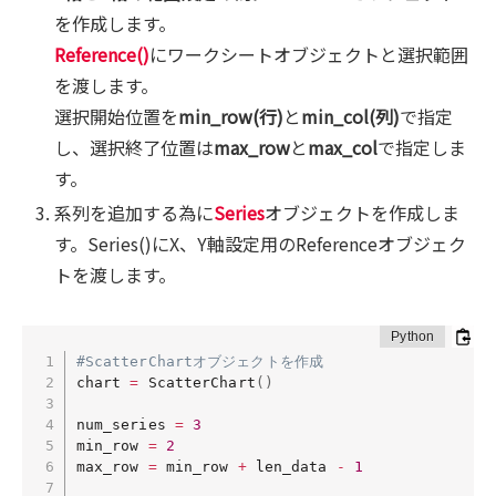
を作成します。
Reference()
にワークシートオブジェクトと選択範囲
を渡します。
選択開始位置を
min_row(行)
と
min_col(列)
で指定
し、選択終了位置は
max_row
と
max_col
で指定しま
す。
系列を追加する為に
Series
オブジェクトを作成しま
す。Series()
にX、Y軸設定用のReferenceオブジェク
トを渡します。
#ScatterChartオブジェクトを作成
chart 
=
 ScatterChart
(
)
num_series 
=
3
min_row 
=
2
max_row 
=
 min_row 
+
 len_data 
-
1