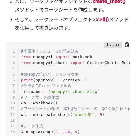
次に、ワークブックオブジェクトの
create_sheet()
メソドットでワークシートを作成します。
そして、ワークシートオブジェクトの
cell()
メソッド
を使用して書き込みます。
#今回使うモジュールの読み込み
from
 openpyxl 
import
from
 openpyxl
.
chart 
import
 ScatterChart
,
 Refer
#openpyxlのバージョンを表示
print
(
openpyxl
.
__version__
)
#作成するExcelファイル名
filename 
=
"openpyxl_chart.xlsx"
#ワークブックの作成
wb 
=
 Workbook
(
)
#ワークシートの作成。第1引数にシート名、第2引数に挿入位置
ws 
=
 wb
.
create_sheet
(
"sheet01"
,
0
)
#データ作成
X 
=
 np
.
arange
(
0
,
100
,
5
)