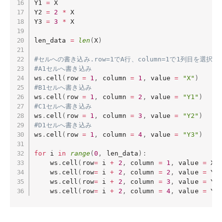
Y1 
=
 X

Y2 
=
2
*
 X 

Y3 
=
3
*
 X

len_data 
=
len
(
X
)
#セルへの書き込み.row=1でA行、column=1で1列目を選択
#A1セルへ書き込み
ws
.
cell
(
row 
=
1
,
 column 
=
1
,
 value 
=
"X"
)
#B1セルへ書き込み
ws
.
cell
(
row 
=
1
,
 column 
=
2
,
 value 
=
"Y1"
)
#C1セルへ書き込み
ws
.
cell
(
row 
=
1
,
 column 
=
3
,
 value 
=
"Y2"
)
#D1セルへ書き込み
ws
.
cell
(
row 
=
1
,
 column 
=
4
,
 value 
=
"Y3"
)
for
 i 
in
range
(
0
,
 len_data
)
:
	ws
.
cell
(
row
=
 i 
+
2
,
 column 
=
1
,
 value 
=
 X
[
	ws
.
cell
(
row
=
 i 
+
2
,
 column 
=
2
,
 value 
=
 Y1
	ws
.
cell
(
row
=
 i 
+
2
,
 column 
=
3
,
 value 
=
 Y2
	ws
.
cell
(
row
=
 i 
+
2
,
 column 
=
4
,
 value 
=
 Y3