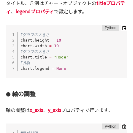
タイトル、凡例はチャートオブジェクトの
titleプロパテ
ィ
、
legendプロパティ
で設定します。
#グラフの大きさ
chart
.
height 
=
10
chart
.
width 
=
10
#グラフの大きさ
chart
.
title 
=
"Hoge"
#凡例
chart
.
legend 
=
None
軸の調整
●
軸の調整は
x_axis
、
y_axis
プロパティで行います。