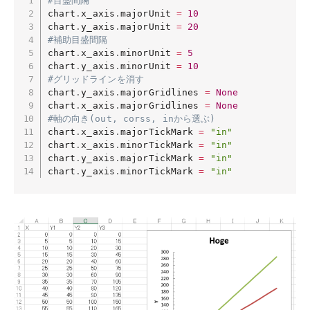
#目盛間隔
chart
.
x_axis
.
majorUnit 
=
10
chart
.
y_axis
.
majorUnit 
=
20
#補助目盛間隔
chart
.
x_axis
.
minorUnit 
=
5
chart
.
y_axis
.
minorUnit 
=
10
#グリッドラインを消す
chart
.
y_axis
.
majorGridlines 
=
None
chart
.
x_axis
.
majorGridlines 
=
None
#軸の向き(out, corss, inから選ぶ)
chart
.
x_axis
.
majorTickMark 
=
"in"
chart
.
x_axis
.
minorTickMark 
=
"in"
chart
.
y_axis
.
majorTickMark 
=
"in"
chart
.
y_axis
.
minorTickMark 
=
"in"