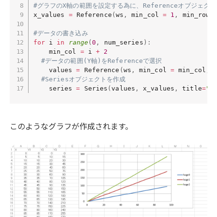
#グラフのX軸の範囲を設定する為に、Referenceオブジェク
x_values 
=
 Reference
(
ws
,
 min_col 
=
1
,
 min_row 
#データの書き込み
for
 i 
in
range
(
0
,
 num_series
)
:
	min_col 
=
 i 
+
2
#データの範囲(Y軸)をReferenceで選択
	values 
=
 Reference
(
ws
,
 min_col 
=
 min_col
,
 
#Seriesオブジェクトを作成
	series 
=
 Series
(
values
,
 x_values
,
 title
=
"h
このようなグラフが作成されます。