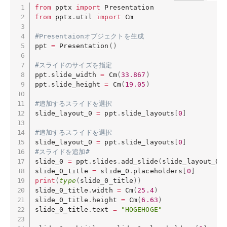
from
 pptx 
import
from
 pptx
.
util 
import
 Cm

#Presentaionオブジェクトを生成
ppt 
=
 Presentation
(
)
#スライドのサイズを指定
ppt
.
slide_width 
=
 Cm
(
33.867
)
ppt
.
slide_height 
=
 Cm
(
19.05
)
#追加するスライドを選択
slide_layout_0 
=
 ppt
.
slide_layouts
[
0
]
#追加するスライドを選択
slide_layout_0 
=
 ppt
.
slide_layouts
[
0
]
#スライドを追加#
slide_0 
=
 ppt
.
slides
.
add_slide
(
slide_layout_0
)
slide_0_title 
=
 slide_0
.
placeholders
[
0
]
print
(
type
(
slide_0_title
)
)
slide_0_title
.
width 
=
 Cm
(
25.4
)
slide_0_title
.
height 
=
 Cm
(
6.63
)
slide_0_title
.
text 
=
"HOGEHOGE"