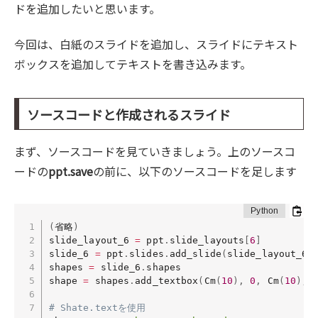
ドを追加したいと思います。
今回は、白紙のスライドを追加し、スライドにテキスト
ボックスを追加してテキストを書き込みます。
ソースコードと作成されるスライド
まず、ソースコードを見ていきましょう。上のソースコ
ードの
ppt.save
の前に、以下のソースコードを足します
(
省略
)
slide_layout_6 
=
 ppt
.
slide_layouts
[
6
]
slide_6 
=
 ppt
.
slides
.
add_slide
(
slide_layout_6
)
shapes 
=
 slide_6
.
shapes

shape 
=
 shapes
.
add_textbox
(
Cm
(
10
)
,
0
,
 Cm
(
10
)
,
 
# Shate.textを使用