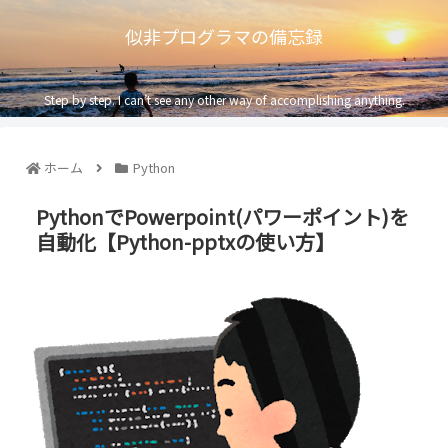
似非プログラマの備忘録
Step by step. I can’t see any other way of accomplishing anything.
ホーム
Python
PythonでPowerpoint(パワーポイント)を
自動化【Python-pptxの使い方】