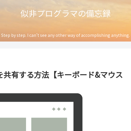
似非プログラマの備忘録
Step by step. I can’t see any other way of accomplishing anything.
を共有する方法【キーボード&マウス