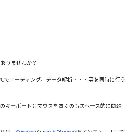
はありませんか？
PCでコーディング、データ解析・・・等を同時に行う
数のキーボードとマウスを置くのもスペース的に問題
方法は、
Synergy
や
Input Director
をインストールして