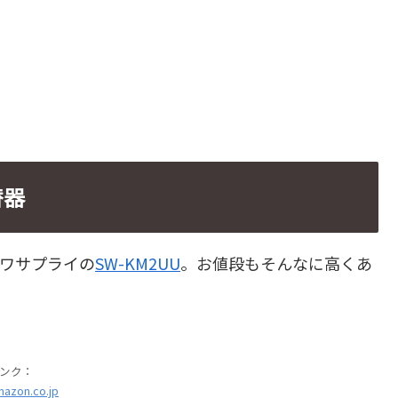
替器
ンワサプライの
SW-KM2UU
。お値段もそんなに高くあ
ンク：
azon.co.jp