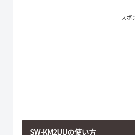
スポ
SW-KM2UUの使い方