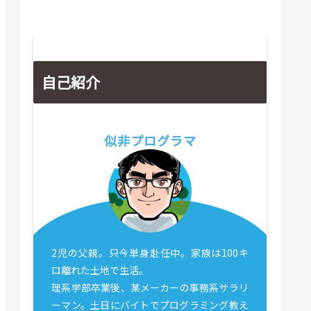
自己紹介
似非プログラマ
2児の父親。只今単身赴任中。家族は100キ
ロ離れた土地で生活。
理系学部卒業後、某メーカーの事務系サラリ
ーマン。土日にバイトでプログラミング教え