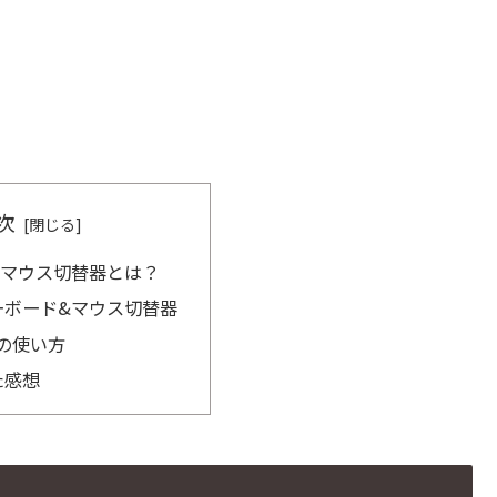
次
&マウス切替器とは？
ーボード&マウス切替器
Uの使い方
た感想